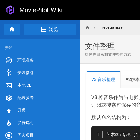
MoviePilot Wiki
/
reorganize
浏览
文件整理
开始
媒体库目录和文件整理方式
环境准备
安装指引
V3 音乐整理
V2版本
本地 CLI
V3 将音乐作为与电
配置参考
订阅或搜索时保存的
升级
默认命名结构为：
发行说明
艺术家/专辑 (年
周边项目