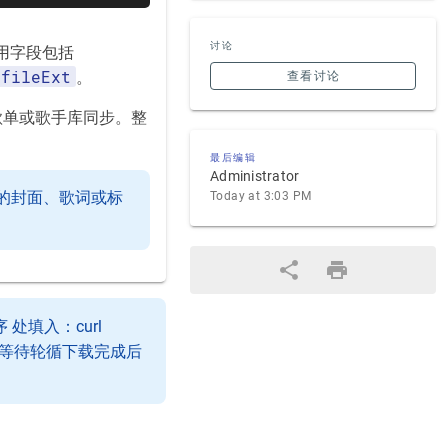
讨论
常用字段包括
fileExt
。
查看讨论
责歌单或歌手库同步。整
最后编辑
Administrator
的封面、歌词或标
Today at 3:03 PM
处填入：curl
需等待轮循下载完成后