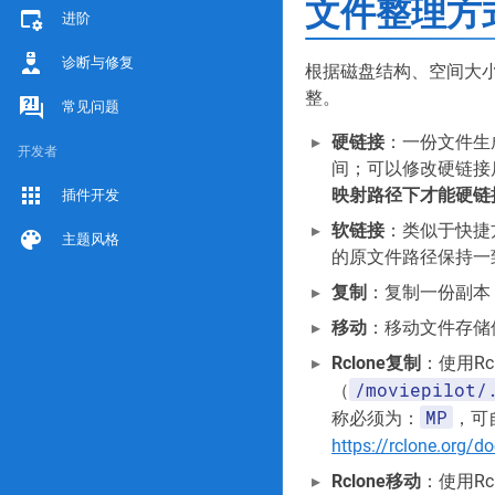
文件整理方
进阶
诊断与修复
根据磁盘结构、空间大
整。
常见问题
硬链接
：一份文件生
开发者
间；可以修改硬链接
映射路径下才能硬链
插件开发
软链接
：类似于快捷
主题风格
的原文件路径保持一
复制
：复制一份副本
移动
：移动文件存储
Rclone复制
：使用R
/moviepilot/
（
MP
称必须为：
，可
https://rclone.org/d
Rclone移动
：使用Rc