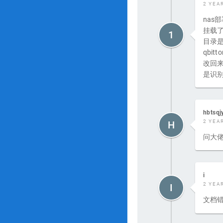
2 YEA
nas
挂载
1
目录是
qbi
改回
是识别
hbtsqj
2 YEA
H
问大佬
i
2 YEA
I
文档