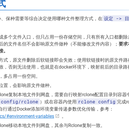
式
设定 -> 
小、保种需要等综合决定使用哪种文件整理方式，在
成多个文件入口，但只占用一份存储空间，只有所有入口都删除
后的文件名但不会影响原文件做种（不能修改文件内容）；
要求
接。
方式，原文件删除后软链接即会失效；使用软链接时的原文件路
致，否则无法使用，也就是在docker环境下，映射前后的目录
，多占用一份空间。
位置，会影响原文件做种。
clone复制本地文件到网盘，需要自行映射rclone配置目录到容器
.config/rclone
rclone config
）或在容器内使用
完成r
自行通过Docker添加环境变量传递参数优化传输，参考：
ocs/#environment-variables
。
lone移动本地文件到网盘，其余与Rclone复制一致。