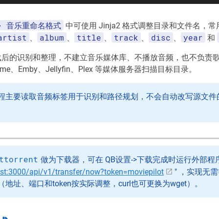
-> 音乐重命名格式
中可使用 Jinja2 格式调整目录和文件名，
artist
album
title
track
disc
year
、
、
、
、
、
和
只负责下载后的识别和整理，不建立音乐媒体库、不播放音频，也不负
ome、Emby、Jellyfin、Plex 等媒体服务器扫描目标目录。
程主要读取音频标签用于识别和路径规划，不会自动改写源文件
ttorrent
做为下载器，可在 QB设置->下载完成时运行外部程序 
host:3000/api/v1/transfer/now?token=moviepilot
" ，实现无
地址、端口和token按实际调整，curl也可更换为wget）。