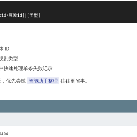
dbid/豆瓣id]|[类型]
 ID
电视剧类型
中快速处理单条失败记录
智能助手整理
正，优先尝试
往往更省事。
0404