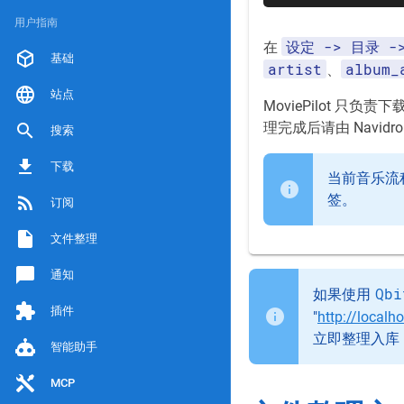
用户指南
设定 -> 目录 
在
基础
artist
album_
、
站点
MoviePilot 
理完成后请由 Navidr
搜索
下载
当前音乐流
签。
订阅
文件整理
通知
Qbi
如果使用
插件
"
http://local
立即整理入库（
智能助手
MCP